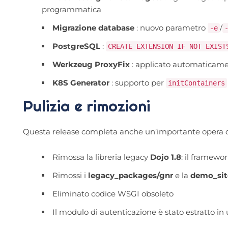
programmatica
Migrazione database
: nuovo parametro
/
-e
PostgreSQL
:
CREATE EXTENSION IF NOT EXIST
Werkzeug ProxyFix
: applicato automaticam
K8S Generator
: supporto per
initContainers
Pulizia e rimozioni
Questa release completa anche un’importante opera di
Rimossa la libreria legacy
Dojo 1.8
: il framewo
Rimossi i
legacy_packages/gnr
e la
demo_sit
Eliminato codice WSGI obsoleto
Il modulo di autenticazione è stato estratto i