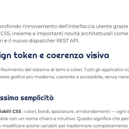
profondo rinnovamento dell'interfaccia utente grazie 
SS, insieme a importanti novità architetturali come 
ori e il nuovo dispatcher REST API.
sign token e coerenza visiva
facimento del sistema di temi e colori. Tutti gli applicativi co
e grafica più moderna, coerente e accessibile, senza neces
assima semplicità
iabili CSS
: colori, bordi, spaziature, arrotondamenti — ogni 
iabile con un nome chiaro e intuitivo. Questo significa che pe
asta modificare poche variabili per trasformare completamente 