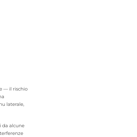
 — il rischio
ma
u laterale,
ti da alcune
nterferenze