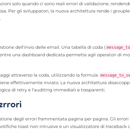
lazioni solo quando ci sono reali errori di validazione, rendend
. Per gli sviluppatori, la nuova architettura rende i grouplet
.
ione dell'invio delle email. Una tabella di coda (
message_to
 mentre una dashboard dedicata permette agli operatori di mo
ssaggi attraverso la coda, utilizzando la formula
message_to_s
ene effettivamente inviato. La nuova architettura disaccoppi
ica di retry e l'auditing immediati e trasparenti.
errori
estione degli errori frammentata pagina per pagina. Gli error
notifiche toast non intrusive e un visualizzatore di traceback