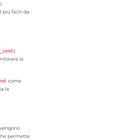
o
 più facili da
)
_send
nitorare la
come
end
a la
i vengono
 che permette