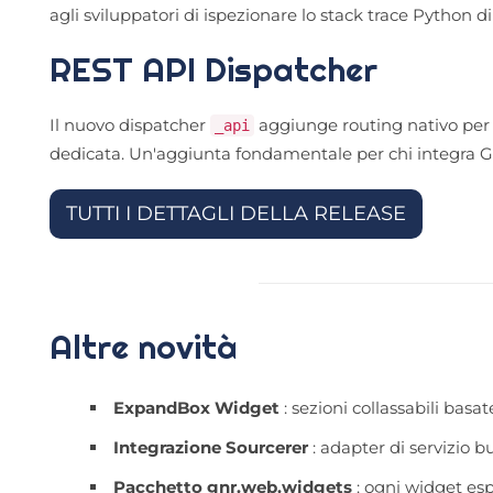
agli sviluppatori di ispezionare lo stack trace Python 
REST API Dispatcher
Il nuovo dispatcher
aggiunge routing nativo per 
_api
dedicata. Un'aggiunta fondamentale per chi integra Gen
TUTTI I DETTAGLI DELLA RELEASE
Altre novità
ExpandBox Widget
: sezioni collassabili bas
Integrazione Sourcerer
: adapter di servizio b
Pacchetto gnr.web.widgets
: ogni widget e