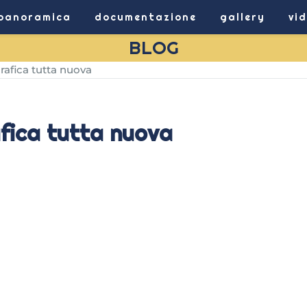
panoramica
documentazione
gallery
vi
BLOG
rafica tutta nuova
afica tutta nuova