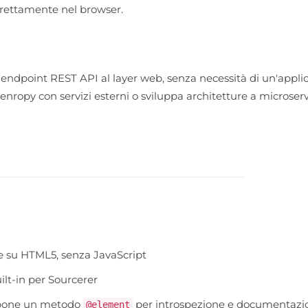
direttamente nel browser.
endpoint REST API al layer web, senza necessità di un'appl
ropy con servizi esterni o sviluppa architetture a microservi
ate su HTML5, senza JavaScript
uilt-in per Sourcerer
spone un metodo
per introspezione e documentazi
@element