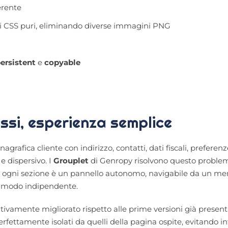
erente
goli CSS puri, eliminando diverse immagini PNG
ersistent
e
copyable
ssi, esperienza semplice
rafica cliente con indirizzo, contatti, dati fiscali, preferenze
e dispersivo. I
Grouplet
di Genropy risolvono questo proble
li: ogni sezione è un pannello autonomo, navigabile da un men
in modo indipendente.
cativamente migliorato rispetto alle prime versioni già presen
perfettamente isolati da quelli della pagina ospite, evitando i