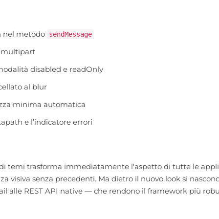
ion nel metodo
sendMessage
 multipart
a modalità disabled e readOnly
ellato al blur
hezza minima automatica
apath e l’indicatore errori
 di temi trasforma immediatamente l'aspetto di tutte le appl
za visiva senza precedenti. Ma dietro il nuovo look si nasco
ail alle REST API native — che rendono il framework più robu