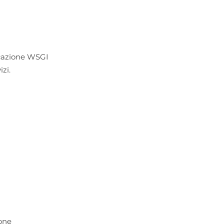
icazione WSGI
zi.
one