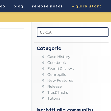
deo
blog
release notes
quick start
Categorie
Case History
Cookbook
Eventi & News
Genropills
New Features
Release
Tips&Tricks
Tutorial
Iscriviti alla community