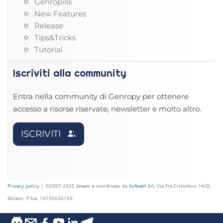
Genropills
New Features
Release
Tips&Tricks
Tutorial
Iscriviti alla community
Entra nella community di Genropy per ottenere
accesso a risorse riservate, newsletter e molto altro.
ISCRIVITI
Privacy policy
| ©2007-2025 Ideato e coordinato da
Softwell Srl
, Via Fra Cristoforo 14/D,
Milano. P.Iva: 10192630159.