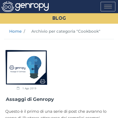
Toggle
navigati
BLOG
Home
/
Archivio per categoria "Cookbook"
1 Ago 2019
Assaggi di Genropy
Questo è il primo di una serie di post che avranno lo
scopo di illustrare attraverso dei semplici esempi